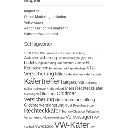
Blogroll
bugnet.de
Online Marketing Leitfaden
Volkswagen
webphase* online marketing
Wirtschaftswunderzeit
Schlagwörter
1958
1959
1960
alkohol am steuer
Anleitung
Autoversicherung
Bauanleitung
baujahr 1959
budel
H-
bußgeldkatalog
Dachhimmel
Galerie
Kfz-
Kennzeichen
Innenhimmel
Kapitalanlage
Versicherung
Käfer
käfer-treffen
käferfreunde
Käfertreffen
luftgekühlte
mallorca-
Mein Rechteckkäfer
police
meilenwerk düsseldorf
Oldtimer-
Oldtimer
mietwagen
Versicherung
oldtimerveranstaltung
Oldtimerversicherung
Ovali
Promillegrenze
Rechteckkäfer
Techno-Classica
Teilkasko
Volkswagen
Versicherung
Video-Anleitung
VW
VW-Käfer
vw-cabrio
vw-bulli
vw