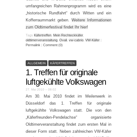
umfangreichen Rahmenprogramm wird es eine
„historische Rundfahrt“ durch Witten und ein
Kofferraummarkt geben.
Weitere Informationen
zum Oldtimerfestival findet Ihr hier!
Tags
Käfertreffen
,
Mein Rechteckkäfer
,
oldtimerveranstaltung
,
Ovali
,
vw-cabrio
,
VW-Käfer
|
Permalink
|
Comment (0)
ALLGEMEIN
KÄFERTREFFEN
1. Treffen für originale
luftgekühlte Volkswagen
27. Mai 2010 – 08:02
Am 30. Mai 2010 findet im Meilenwerk in
Düsseldorf das 1. Treffen für originale
luftgekühlte Volkswagen statt. Die von den
„Käferfreunden-Pendelachse“ organisierte
Oldtimerveranstaltung findet zum ersten Mal in
dieser Form statt. Neben zahlreichen VW-Käfer