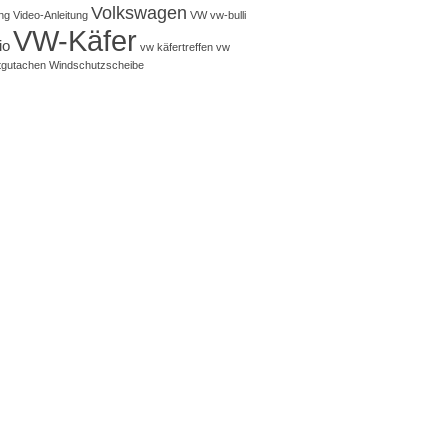
Volkswagen
ng
Video-Anleitung
VW
vw-bulli
VW-Käfer
io
vw käfertreffen
vw
tgutachen
Windschutzscheibe