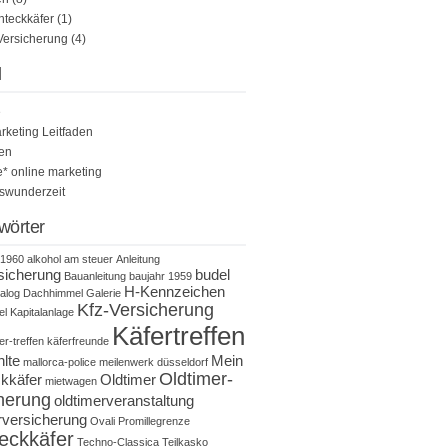
teckkäfer
(1)
Versicherung
(4)
l
e
rketing Leitfaden
en
 online marketing
tswunderzeit
wörter
1960
alkohol am steuer
Anleitung
sicherung
budel
Bauanleitung
baujahr 1959
H-Kennzeichen
alog
Dachhimmel
Galerie
Kfz-Versicherung
el
Kapitalanlage
Käfertreffen
er-treffen
käferfreunde
hlte
Mein
mallorca-police
meilenwerk düsseldorf
Oldtimer-
kkäfer
Oldtimer
mietwagen
herung
oldtimerveranstaltung
rversicherung
Ovali
Promillegrenze
eckkäfer
Techno-Classica
Teilkasko