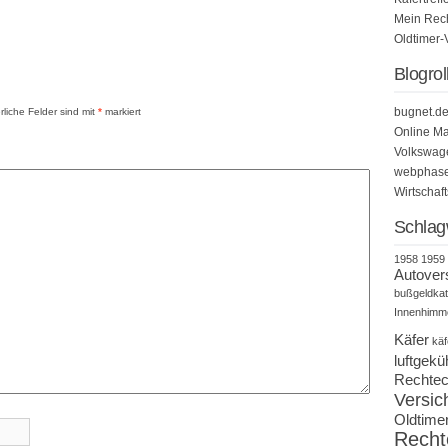
Mein Rech
Oldtimer-
Blogrol
bugnet.d
rliche Felder sind mit
*
markiert
Online Ma
Volkswag
webphase*
Wirtschaf
Schlag
1958
1959
Autover
bußgeldkat
Innenhimm
Käfer
käf
luftgekü
Rechtec
Versic
Oldtime
Recht