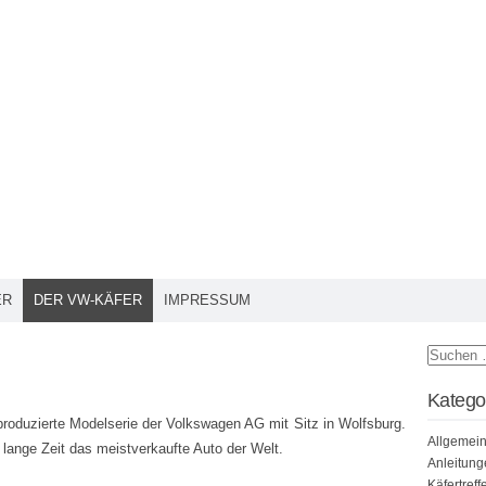
ER
DER VW-KÄFER
IMPRESSUM
Katego
produzierte Modelserie der Volkswagen AG mit Sitz in Wolfsburg.
Allgemei
 lange Zeit das meistverkaufte Auto der Welt.
Anleitung
Käfertreff