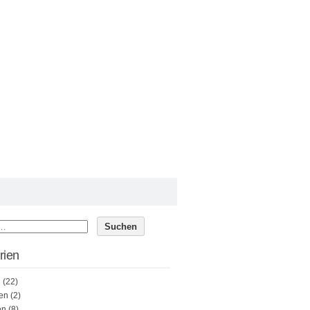
rien
n
(22)
en
(2)
en
(8)