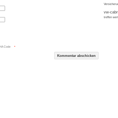
Versicheru
vw-cabr
treffen
wer
A Code
*