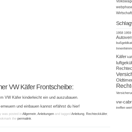
Volkswag
webphase*
Wirtschaf
Schlag
1958
1959
Autover
bußgeldkat
Innenhimm
Käfer
käf
luftgekü
Rechtec
Versic
Oldtime
Recht
iner VW Käfer Frontscheibe:
Versicheru
eim VW Käfer kinderleicht ein und auszubauen.
vw-cabr
erneuern und einbauen kannst erfährst du hier!
treffen
wer
ry was posted in
Allgemein
,
Anleitungen
and tagged
Anleitung
,
Rechteckkäfer
,
ookmark the
permalink
.