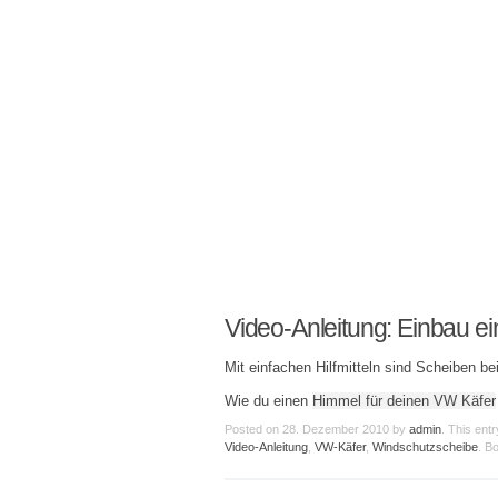
Video-Anleitung: Einbau e
Mit einfachen Hilfmitteln sind Scheiben b
Wie du einen
Himmel für deinen VW Käfer
Posted on
28. Dezember 2010
by
admin
. This ent
Video-Anleitung
,
VW-Käfer
,
Windschutzscheibe
. B