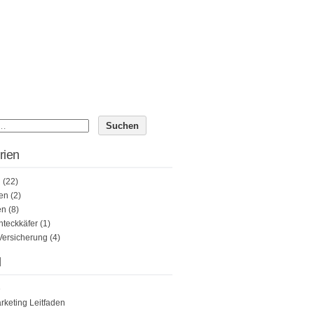
rien
n
(22)
en
(2)
en
(8)
teckkäfer
(1)
Versicherung
(4)
l
e
rketing Leitfaden