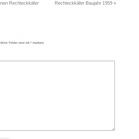
inen Rechteckkäfer
Rechteckkäfer Baujahr 1959
»
rliche Felder sind mit
*
markiert