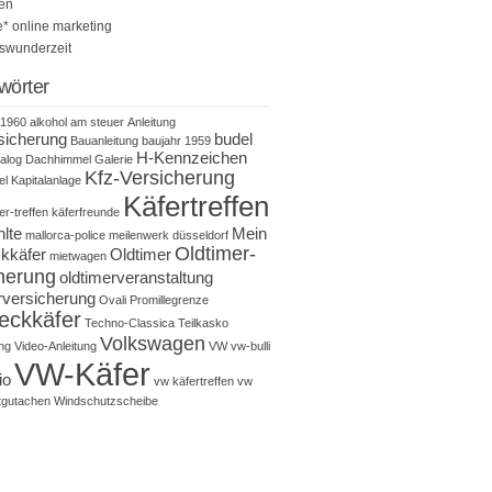
en
 online marketing
tswunderzeit
wörter
1960
alkohol am steuer
Anleitung
sicherung
budel
Bauanleitung
baujahr 1959
H-Kennzeichen
alog
Dachhimmel
Galerie
Kfz-Versicherung
el
Kapitalanlage
Käfertreffen
er-treffen
käferfreunde
hlte
Mein
mallorca-police
meilenwerk düsseldorf
Oldtimer-
kkäfer
Oldtimer
mietwagen
herung
oldtimerveranstaltung
rversicherung
Ovali
Promillegrenze
eckkäfer
Techno-Classica
Teilkasko
Volkswagen
ng
Video-Anleitung
VW
vw-bulli
VW-Käfer
io
vw käfertreffen
vw
tgutachen
Windschutzscheibe