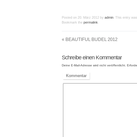
Posted on
20. März 2012
by
admin
. This entry wa
Bookmark the
permalink
.
«
BEAUTIFUL BUDEL 2012
Schreibe einen Kommentar
Deine E-Mail-Adresse wird nicht veröffentlicht.
Erforde
Kommentar