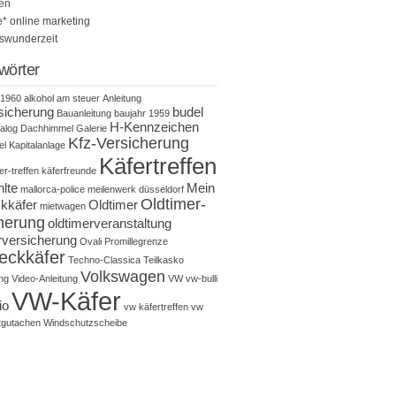
en
 online marketing
tswunderzeit
wörter
1960
alkohol am steuer
Anleitung
sicherung
budel
Bauanleitung
baujahr 1959
H-Kennzeichen
alog
Dachhimmel
Galerie
Kfz-Versicherung
el
Kapitalanlage
Käfertreffen
er-treffen
käferfreunde
hlte
Mein
mallorca-police
meilenwerk düsseldorf
Oldtimer-
kkäfer
Oldtimer
mietwagen
herung
oldtimerveranstaltung
rversicherung
Ovali
Promillegrenze
eckkäfer
Techno-Classica
Teilkasko
Volkswagen
ng
Video-Anleitung
VW
vw-bulli
VW-Käfer
io
vw käfertreffen
vw
tgutachen
Windschutzscheibe