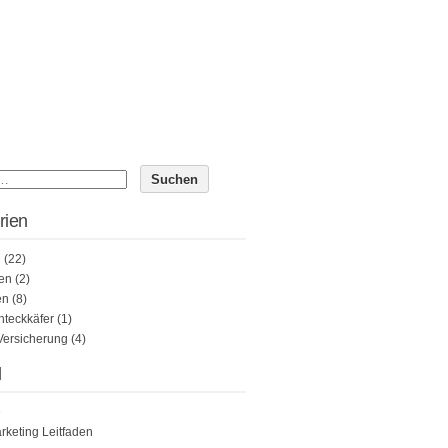
rien
n
(22)
en
(2)
en
(8)
teckkäfer
(1)
Versicherung
(4)
l
e
rketing Leitfaden