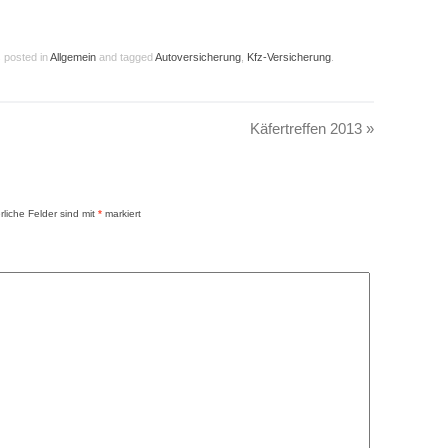
s posted in
Allgemein
and tagged
Autoversicherung
,
Kfz-Versicherung
.
Käfertreffen 2013
»
rliche Felder sind mit
*
markiert