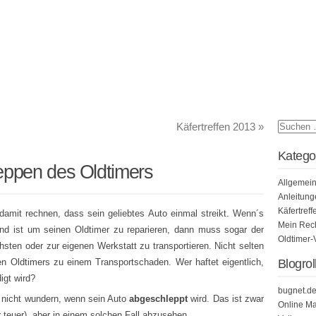
Käfertreffen 2013
»
Katego
ppen des Oldtimers
Allgemei
Anleitung
Käfertreff
amit rechnen, dass sein geliebtes Auto einmal streikt. Wenn´s
Mein Rech
nd ist um seinen Oldtimer zu reparieren, dann muss sogar der
Oldtimer-
sten oder zur eigenen Werkstatt zu transportieren. Nicht selten
 Oldtimers zu einem Transportschaden. Wer haftet eigentlich,
Blogrol
gt wird?
bugnet.d
h nicht wundern, wenn sein Auto
abgeschleppt
wird. Das ist zwar
Online Ma
hr teuer), aber in einem solchen Fall abzusehen.