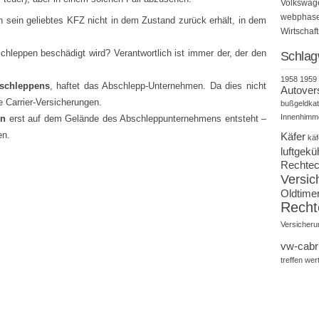
Volkswag
webphase*
n sein geliebtes KFZ nicht in dem Zustand zurück erhält, in dem
Wirtschaf
hleppen beschädigt wird? Verantwortlich ist immer der, der den
Schlag
1958
1959
schleppens
, haftet das Abschlepp-Unternehmen. Da dies nicht
Autover
e Carrier-Versicherungen.
bußgeldkat
Innenhimm
en
erst auf dem Gelände des Abschleppunternehmens entsteht –
en.
Käfer
käf
luftgekü
Rechtec
Versic
Oldtime
Recht
Versicheru
vw-cabr
treffen
wer