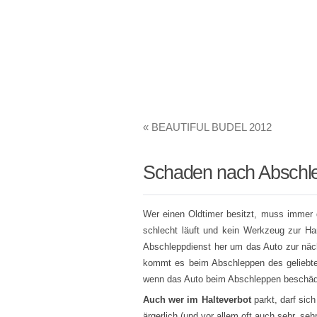
«
BEAUTIFUL BUDEL 2012
Schaden nach Abschle
Wer einen Oldtimer besitzt, muss immer d
schlecht läuft und kein Werkzeug zur Ha
Abschleppdienst her um das Auto zur näch
kommt es beim Abschleppen des geliebten
wenn das Auto beim Abschleppen beschädi
Auch wer im Halteverbot
parkt, darf sic
ärgerlich (und vor allem oft auch sehr, se